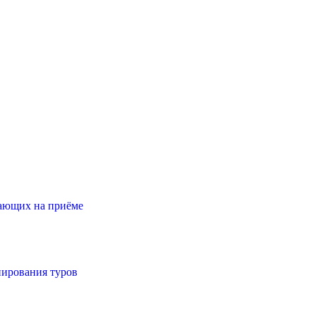
тающих на приёме
нирования туров